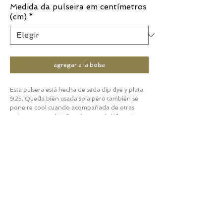
Medida da pulseira em centímetros
(cm)
*
agregar a la bolsa
Esta pulsera está hecha de seda dip dye y plata
925. Queda bien usada sola pero también se
pone re cool cuando acompañada de otras
pulseras o un reloj. Contáctame vía WhatsApp
(+54911) 5746-4380 para realizar el pedido.
Te espero.
Luciana
CUIDADOS Y MANTENIMIENTO
Para preservar la belleza y el brillo de su joya, se
POLÍTICA DE ENVÍOS Y DEVOLUCIONES
recomiendan los siguientes cuidados:
1- Para piezas que se encuentren en stock: el
Almacenar en un lugar fresco y seco,