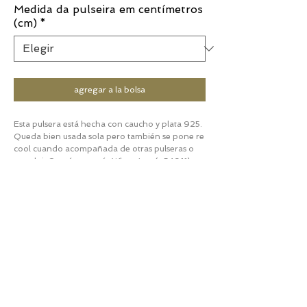
Medida da pulseira em centímetros
(cm)
*
agregar a la bolsa
Esta pulsera está hecha con caucho y plata 925.
Queda bien usada sola pero también se pone re
cool cuando acompañada de otras pulseras o
un reloj. Contáctame vía WhatsApp (+54911)
5746-4380 para realizar el pedido.
Te espero.
Luciana
CUIDADOS Y MANTENIMIENTO
Para preservar la belleza y el brillo de su joya, se
POLÍTICA DE ENVÍOS Y DEVOLUCIONES
recomiendan los siguientes cuidados:
1- Para piezas que se encuentren en stock: el
Almacenar en un lugar fresco y seco,