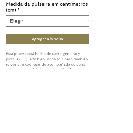
Medida da pulseira em centímetros
(cm)
*
agregar a la bolsa
Esta pulsera está hecha de cuero genuino y
plata 925. Queda bien usada sola pero también
se pone re cool cuando acompañada de otras
pulseras o un reloj. Contáctame vía WhatsApp
(+5411) 97083-1694 para realizar el pedido.
Te espero.
Luciana
CUIDADOS Y MANTENIMIENTO
Para preservar la belleza y el brillo de su joya, se
POLÍTICA DE ENVÍOS Y DEVOLUCIONES
recomiendan los siguientes cuidados:
1- Para piezas que se encuentren en stock: el
Almacenar en un lugar fresco y seco,